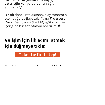
yeteneğin var ya da bunun eğitimini
almışsın 😊
Bir tık daha ustalaşırsan, olay tamamen
otomatiğe bağlayacak. “Nasıl?” dersen,
Derin Demokrasi Shift EQ eğitimimizin
içeriğine bir göz atmanı öneririm 😎
Gelişim için ilk adımı atmak
için düğmeye tıkla:
Take the first step!
Test hoşuna gittiyse, alttaki
linki yanındaki butona basıp
kopyala ve arkadaşlarına
gönder!